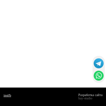
Разработка сайта
inst
fb
hay-studio