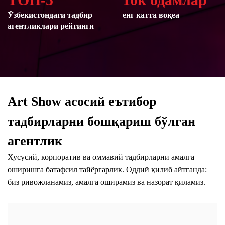
Ўзбекистондаги тадбир
енг катта воқеа
агентликлари рейтинги
Art Show асосий еътибор
тадбирларни бошқариш бўлган
агентлик
Хусусий, корпоратив ва оммавий тадбирларни амалга
оширишга батафсил тайёргарлик. Оддий қилиб айтганда:
биз ривожланамиз, амалга оширамиз ва назорат қиламиз.