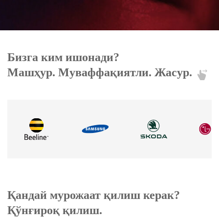
Бизга ким ишонади?
Машҳур. Муваффақиятли. Жасур.
Қандай мурожаат қилиш керак?
Қўнғироқ қилиш.