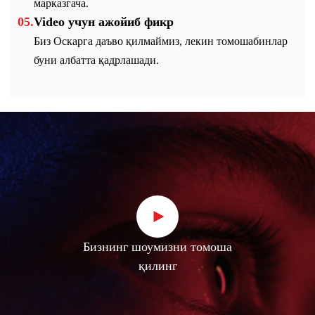
марказгача.
Video учун ажойиб фикр
Биз Оскарга даъво қилмаймиз, лекин томошабинлар
буни албатта қадрлашади.
Бизнинг шоумизни томоша
қилинг