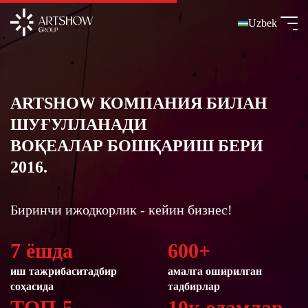
Uzbek
ARTSHOW КОМПАНИЯ БИЛАН
ШУҒУЛЛАНАДИ
ВОҚЕАЛАР БОШҚАРИШ БЕРИ
2016.
Биринчи ижодкорлик - кейин бизнес!
7 ёшда
600+
иш тажрибаси
тадбир
амалга оширилган
соҳасида
тадбирлар
ТОП-5
10к одамлар