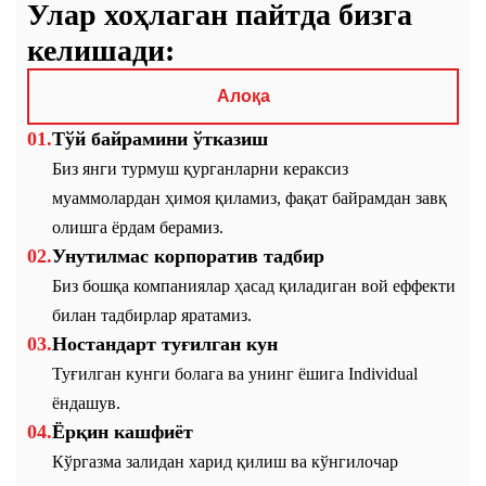
Улар хоҳлаган пайтда бизга
келишади:
Алоқа
Тўй байрамини ўтказиш
Биз янги турмуш қурганларни кераксиз
муаммолардан ҳимоя қиламиз, фақат байрамдан завқ
олишга ёрдам берамиз.
Унутилмас корпоратив тадбир
Биз бошқа компаниялар ҳасад қиладиган вой еффекти
билан тадбирлар яратамиз.
Ностандарт туғилган кун
Туғилган кунги болага ва унинг ёшига Individual
ёндашув.
Ёрқин кашфиёт
Кўргазма залидан харид қилиш ва кўнгилочар