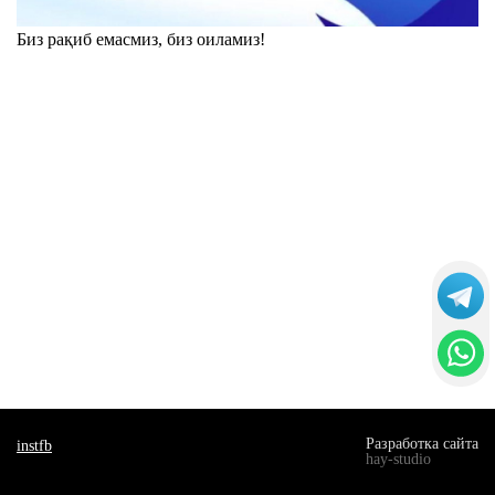
Биз рақиб емасмиз, биз оиламиз!
Разработка сайта
inst
fb
hay-studio