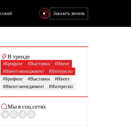
усский
Заказать звонок
В тренде
#Брифинг
#Выставки
#Ивент
#Ивент-менеджмент
#Интересно
#Брифинг
#Выставки
#Ивент
#Ивент-менеджмент
#Интересно
Мы в соц.сетях