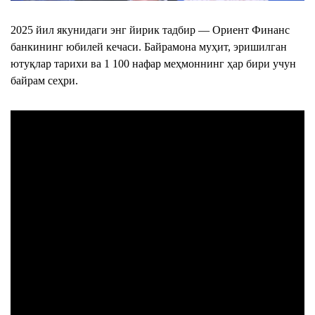
2025 йил якунидаги энг йирик тадбир — Ориент Финанс
банкининг юбилей кечаси. Байрамона муҳит, эришилган
ютуқлар тарихи ва 1 100 нафар меҳмоннинг ҳар бири учун
байрам сеҳри.