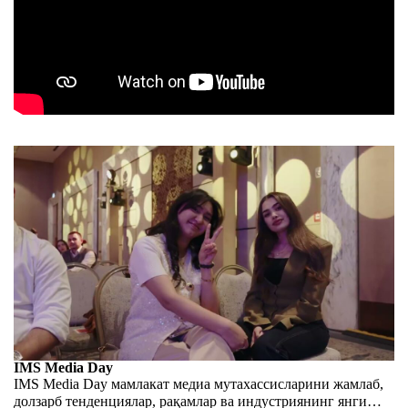
IMS Media Day
IMS Media Day мамлакат медиа мутахассисларини жамлаб,
долзарб тенденциялар, рақамлар ва индустриянинг янги