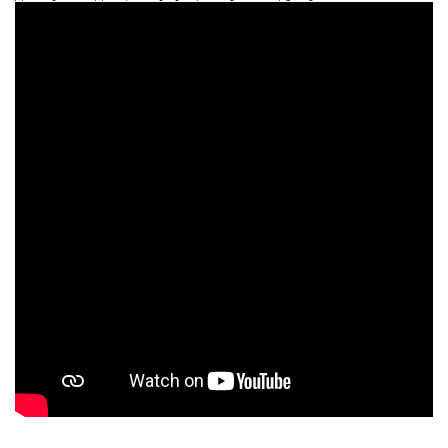
уфқларини муҳокама қилиш учун бирлаштирди. Биз
индустрия эркин ва қулай мулоқот қилиши учун шароит
яратдик.