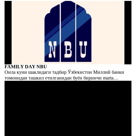
FAMILY DAY NBU
Оила куни шаклидаги тадбир Ўзбекистон Миллий банки
томонидан ташкил етилганидан буён биринчи marta
ўтказилди. Ҳеч бўлмаганда бу миқёсда ва бу миқёсда.
Ўзмиллийбанк дебюти билан табриклаймиз!