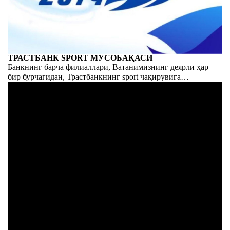
ТРАСТБАНК SPORT МУСОБАҚАСИ
Банкнинг барча филиаллари, Ватанимизнинг деярли ҳар
бир бурчагидан, Трастбанкнинг sport чақирувига
йиғилишди. Нафақат банкирлар, балки жамоамиз ҳам
жисмоний ва маънавий тайёргарлик синовидан ўтди.