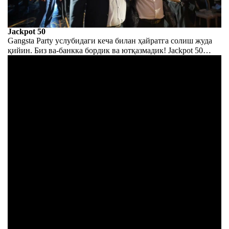
Jackpot 50
Gangsta Party услубидаги кеча билан ҳайратга солиш жуда
қийин. Биз ва-банкка бордик ва ютқазмадик! Jackpot 50
услубидаги юбилей кечаси — бу худди ўйинга ўхшаш
тадбир бўлиб, унда мағлублар йўқ.