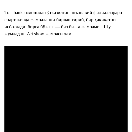
Trastbank томонидан ўтказилган анъанавий филиаллараро
спартакиада жамоаларни бирлаштириб, бир ҳақиқатни
исботлади: бирга бўлсак — биз битта жамоамиз. Шу
жумладан, Art show жамоаси ҳам.