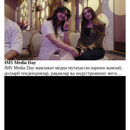
IMS Media Day
IMS Media Day мамлакат медиа мутахассисларини жамлаб,
долзарб тенденциялар, рақамлар ва индустриянинг янги
уфқларини муҳокама қилиш учун бирлаштирди. Биз
индустрия эркин ва қулай мулоқот қилиши учун шароит
яратдик.