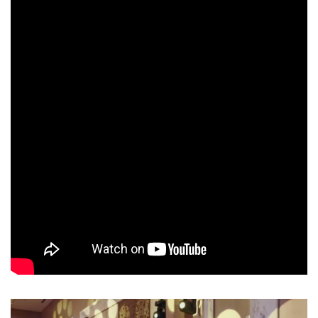
қийин вазифа, аммо амалга ошириш мумкин. Тадбир
ҳамкасбларига раҳмат.