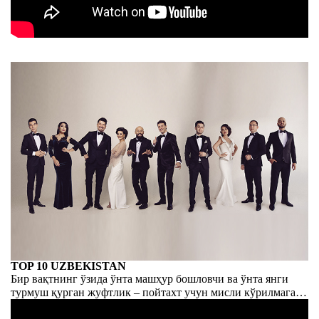
TOP 10 UZBEKISTAN
Бир вақтнинг ўзида ўнта машҳур бошловчи ва ўнта янги
турмуш қурган жуфтлик – пойтахт учун мисли кўрилмаган
вазият. Биринчисини ҳам, иккинчисини ҳам хурсанд қилиш