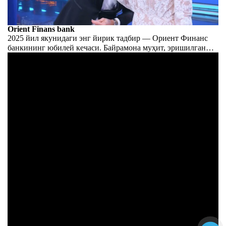
Orient Finans bank
2025 йил якунидаги энг йирик тадбир — Ориент Финанс
банкининг юбилей кечаси. Байрамона муҳит, эришилган
ютуқлар тарихи ва 1 100 нафар меҳмоннинг ҳар бири учун
байрам сеҳри.