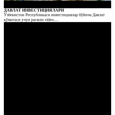
ДАВЛАТ ИНВЕСТИЦИЯЛАРИ
Ўзбекистон Республикаси инвестициялар бўйича Давлат
қўмитаси учун расмли video.
Камтарона вақтни сақлашда мамлакатнинг улкан салоҳияти
мавжуд.